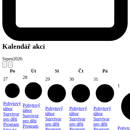
Kalendář akcí
Srpen
2026
Po
Út
St
Čt
Pá
28
27
29
30
31
1
Pobytový
Pobytový
Pobytový
Pobytový
Pobytový
tábor
tábor
tábor
tábor
tábor
Survivor
Survivor
Survivor
Survivor
Survivor
pro děti
pro děti
pro děti
pro děti
pro děti
Program
Program
Pobyto
Program
Program
Program
kina na