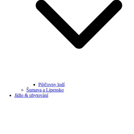
Půjčovny lodí
Šumava a Lipensko
Jídlo & ubytování