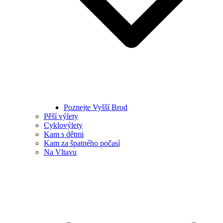
Poznejte Vyšší Brod
Pěší výlety
Cyklovýlety
Kam s dětmi
Kam za špatného počasí
Na Vltavu