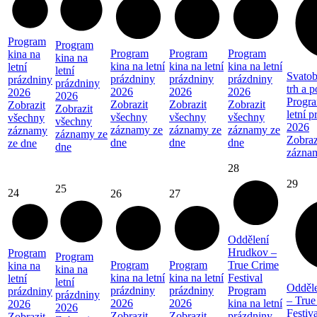
Program
Program
Program
Program
Program
kina na
kina na
kina na letní
kina na letní
kina na letní
letní
letní
Svatob
prázdniny
prázdniny
prázdniny
prázdniny
prázdniny
trh a 
2026
2026
2026
2026
2026
Progra
Zobrazit
Zobrazit
Zobrazit
Zobrazit
Zobrazit
letní 
všechny
všechny
všechny
všechny
všechny
2026
záznamy ze
záznamy ze
záznamy ze
záznamy
záznamy ze
Zobraz
dne
dne
dne
ze dne
dne
zázna
28
29
25
24
26
27
Oddělení
Hrudkov –
Program
Program
Program
Program
True Crime
kina na
kina na
kina na letní
kina na letní
Festival
letní
letní
Odděl
prázdniny
prázdniny
Program
prázdniny
prázdniny
– True
2026
2026
kina na letní
2026
2026
Festiva
Zobrazit
Zobrazit
prázdniny
Zobrazit