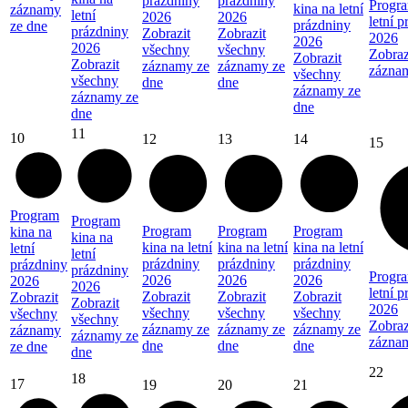
prázdniny
prázdniny
Progra
kina na letní
záznamy
letní
2026
2026
letní 
prázdniny
ze dne
prázdniny
Zobrazit
Zobrazit
2026
2026
2026
všechny
všechny
Zobraz
Zobrazit
Zobrazit
záznamy ze
záznamy ze
zázna
všechny
všechny
dne
dne
záznamy ze
záznamy ze
dne
dne
11
10
12
13
14
15
Program
Program
Program
Program
Program
kina na
kina na
kina na letní
kina na letní
kina na letní
letní
letní
prázdniny
prázdniny
prázdniny
prázdniny
prázdniny
Progra
2026
2026
2026
2026
2026
letní 
Zobrazit
Zobrazit
Zobrazit
Zobrazit
Zobrazit
2026
všechny
všechny
všechny
všechny
všechny
Zobraz
záznamy ze
záznamy ze
záznamy ze
záznamy
záznamy ze
zázna
dne
dne
dne
ze dne
dne
22
18
17
19
20
21