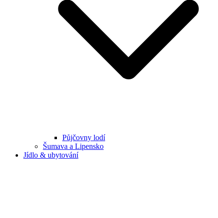
Půjčovny lodí
Šumava a Lipensko
Jídlo & ubytování