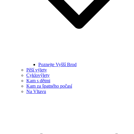
Poznejte Vyšší Brod
Pěší výlety
Cyklovýlety
Kam s dětmi
Kam za špatného počasí
Na Vltavu