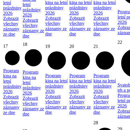
kina na letní
kina na letní
kina na letní
letní
letní
prázdniny
prázdniny
prázdniny
prázdniny
prázdniny
Progra
2026
2026
2026
2026
2026
letní 
Zobrazit
Zobrazit
Zobrazit
Zobrazit
Zobrazit
2026
všechny
všechny
všechny
všechny
všechny
Zobraz
záznamy ze
záznamy ze
záznamy ze
záznamy
záznamy ze
zázna
dne
dne
dne
ze dne
dne
22
18
17
19
20
21
Program
Program
Program
Program
Program
kina na
kina na
kina na letní
kina na letní
kina na letní
letní
letní
Svatob
prázdniny
prázdniny
prázdniny
prázdniny
prázdniny
trh a 
2026
2026
2026
2026
2026
Progra
Zobrazit
Zobrazit
Zobrazit
Zobrazit
Zobrazit
letní 
všechny
všechny
všechny
všechny
všechny
2026
záznamy ze
záznamy ze
záznamy ze
záznamy
záznamy ze
Zobraz
dne
dne
dne
ze dne
dne
zázna
28
29