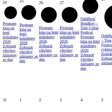
25
24
26
27
Oddělení
Hrudkov –
Program
Program
Program
Program
True Crime
kina na
kina na
kina na letní
kina na letní
Festival
letní
letní
Odděl
prázdniny
prázdniny
Program
prázdniny
prázdniny
– True
2026
2026
kina na letní
2026
2026
Festiva
Zobrazit
Zobrazit
prázdniny
Zobrazit
Zobrazit
cyklos
všechny
všechny
2026
všechny
všechny
Konrá
záznamy ze
záznamy ze
Zobrazit
záznamy
záznamy ze
Zobraz
dne
dne
všechny
ze dne
dne
zázna
záznamy ze
dne
31
1
2
3
4
5