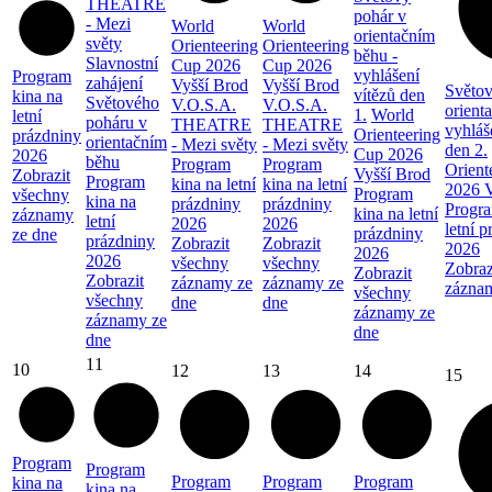
THEATRE
pohár v
- Mezi
World
World
orientačním
světy
Orienteering
Orienteering
běhu -
Slavnostní
Cup 2026
Cup 2026
vyhlášení
Program
zahájení
Vyšší Brod
Vyšší Brod
Světov
vítězů den
kina na
Světového
V.O.S.A.
V.O.S.A.
orient
1.
World
letní
poháru v
THEATRE
THEATRE
vyhláš
Orienteering
prázdniny
orientačním
- Mezi světy
- Mezi světy
den 2.
Cup 2026
2026
běhu
Program
Program
Orient
Vyšší Brod
Zobrazit
Program
kina na letní
kina na letní
2026 V
Program
všechny
kina na
prázdniny
prázdniny
Progra
kina na letní
záznamy
letní
2026
2026
letní 
prázdniny
ze dne
prázdniny
Zobrazit
Zobrazit
2026
2026
2026
všechny
všechny
Zobraz
Zobrazit
Zobrazit
záznamy ze
záznamy ze
zázna
všechny
všechny
dne
dne
záznamy ze
záznamy ze
dne
dne
11
10
12
13
14
15
Program
Program
Program
Program
Program
kina na
kina na