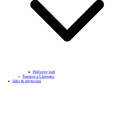
Půjčovny lodí
Šumava a Lipensko
Jídlo & ubytování