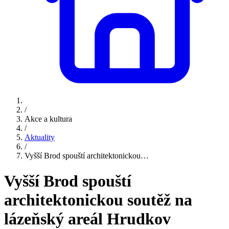
/
Akce a kultura
/
Aktuality
/
Vyšší Brod spouští architektonickou…
Vyšší Brod spouští
architektonickou soutěž na
lázeňský areál Hrudkov