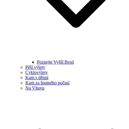
Poznejte Vyšší Brod
Pěší výlety
Cyklovýlety
Kam s dětmi
Kam za špatného počasí
Na Vltavu