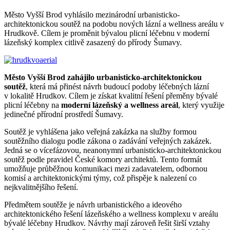
Město Vyšší Brod vyhlásilo mezinárodní urbanisticko-
architektonickou soutěž na podobu nových lázní a wellness areálu v
Hrudkově. Cílem je proměnit bývalou plicní léčebnu v moderní
lázeňský komplex citlivě zasazený do přírody Šumavy.
Město Vyšší Brod zahájilo urbanisticko-architektonickou
soutěž
, která má přinést návrh budoucí podoby léčebných lázní
v lokalitě Hrudkov. Cílem je získat kvalitní řešení přeměny bývalé
plicní léčebny na
moderní lázeňský a wellness areál
, který využije
jedinečné přírodní prostředí Šumavy.
Soutěž je vyhlášena jako veřejná zakázka na služby formou
soutěžního dialogu podle zákona o zadávání veřejných zakázek.
Jedná se o vícefázovou, neanonymní urbanisticko-architektonickou
soutěž podle pravidel České komory architektů. Tento formát
umožňuje průběžnou komunikaci mezi zadavatelem, odbornou
komisí a architektonickými týmy, což přispěje k nalezení co
nejkvalitnějšího řešení.
Předmětem soutěže je návrh urbanistického a ideového
architektonického řešení lázeňského a wellness komplexu v areálu
bývalé léčebny Hrudkov. Návrhy mají zároveň řešit širší vztahy