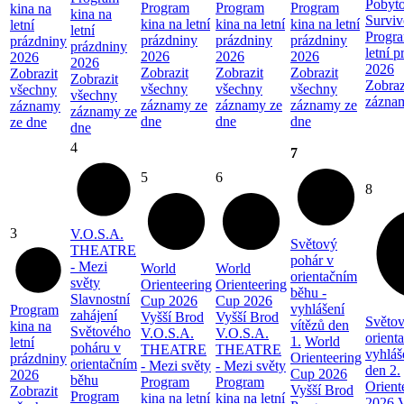
Pobyto
Program
Program
Program
kina na
kina na
Surviv
kina na letní
kina na letní
kina na letní
letní
letní
Progra
prázdniny
prázdniny
prázdniny
prázdniny
prázdniny
letní 
2026
2026
2026
2026
2026
2026
Zobrazit
Zobrazit
Zobrazit
Zobrazit
Zobrazit
Zobraz
všechny
všechny
všechny
všechny
všechny
zázna
záznamy ze
záznamy ze
záznamy ze
záznamy
záznamy ze
dne
dne
dne
ze dne
dne
4
7
5
6
8
3
V.O.S.A.
Světový
THEATRE
pohár v
- Mezi
World
World
orientačním
světy
Orienteering
Orienteering
běhu -
Slavnostní
Cup 2026
Cup 2026
vyhlášení
Program
zahájení
Vyšší Brod
Vyšší Brod
Světov
vítězů den
kina na
Světového
V.O.S.A.
V.O.S.A.
orient
1.
World
letní
poháru v
THEATRE
THEATRE
vyhláš
Orienteering
prázdniny
orientačním
- Mezi světy
- Mezi světy
den 2.
Cup 2026
2026
běhu
Program
Program
Orient
Vyšší Brod
Zobrazit
Program
kina na letní
kina na letní
2026 V