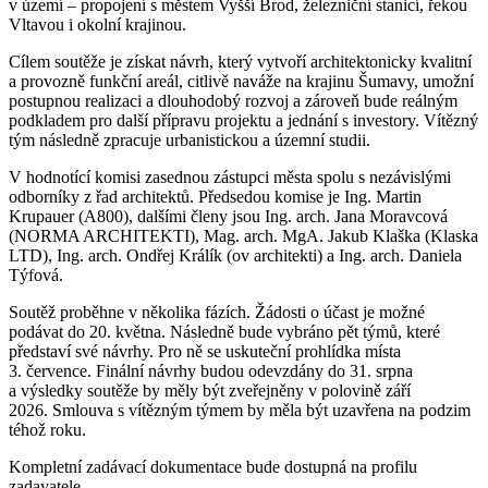
v území – propojení s městem Vyšší Brod, železniční stanicí, řekou
Vltavou i okolní krajinou.
Cílem soutěže je získat návrh, který vytvoří architektonicky kvalitní
a provozně funkční areál, citlivě naváže na krajinu Šumavy, umožní
postupnou realizaci a dlouhodobý rozvoj a zároveň bude reálným
podkladem pro další přípravu projektu a jednání s investory. Vítězný
tým následně zpracuje urbanistickou a územní studii.
V hodnotící komisi zasednou zástupci města spolu s nezávislými
odborníky z řad architektů. Předsedou komise je Ing. Martin
Krupauer (A800), dalšími členy jsou Ing. arch. Jana Moravcová
(NORMA ARCHITEKTI), Mag. arch. MgA. Jakub Klaška (Klaska
LTD), Ing. arch. Ondřej Králík (ov architekti) a Ing. arch. Daniela
Týfová.
Soutěž proběhne v několika fázích. Žádosti o účast je možné
podávat do 20. května. Následně bude vybráno pět týmů, které
představí své návrhy. Pro ně se uskuteční prohlídka místa
3. července. Finální návrhy budou odevzdány do 31. srpna
a výsledky soutěže by měly být zveřejněny v polovině září
2026. Smlouva s vítězným týmem by měla být uzavřena na podzim
téhož roku.
Kompletní zadávací dokumentace bude dostupná na profilu
zadavatele.