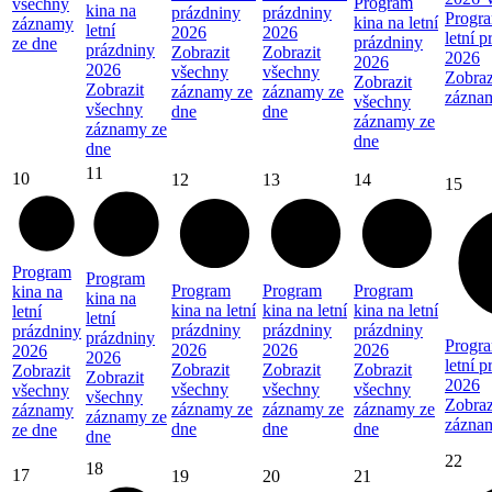
Program
všechny
kina na
prázdniny
prázdniny
Progra
kina na letní
záznamy
letní
2026
2026
letní 
prázdniny
ze dne
prázdniny
Zobrazit
Zobrazit
2026
2026
2026
všechny
všechny
Zobraz
Zobrazit
Zobrazit
záznamy ze
záznamy ze
zázna
všechny
všechny
dne
dne
záznamy ze
záznamy ze
dne
dne
11
10
12
13
14
15
Program
Program
Program
Program
Program
kina na
kina na
kina na letní
kina na letní
kina na letní
letní
letní
prázdniny
prázdniny
prázdniny
prázdniny
prázdniny
Progra
2026
2026
2026
2026
2026
letní 
Zobrazit
Zobrazit
Zobrazit
Zobrazit
Zobrazit
2026
všechny
všechny
všechny
všechny
všechny
Zobraz
záznamy ze
záznamy ze
záznamy ze
záznamy
záznamy ze
zázna
dne
dne
dne
ze dne
dne
22
18
17
19
20
21